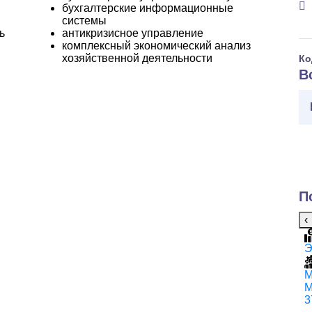
бухгалтерские информационные
системы
ь
антикризисное управление
комплексный экономический анализ
хозяйственной деятельности
Ко
В
П
‹
Экономические
Э
554 210 AMD / год
Учет, аудит и
М
М
внутренний контроль в
3