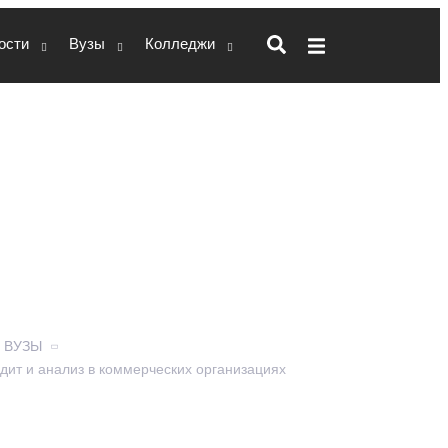
ости
Вузы
Колледжи
з в
х
– ВУЗЫ
дит и анализ в коммерческих организациях
ого состояния организации и вывода на