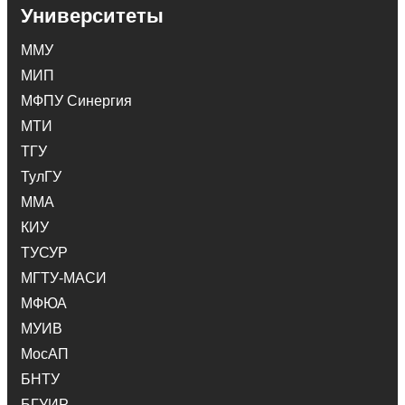
Университеты
ММУ
МИП
МФПУ Синергия
МТИ
ТГУ
ТулГУ
ММА
КИУ
ТУСУР
МГТУ-МАСИ
МФЮА
МУИВ
МосАП
БНТУ
БГУИР