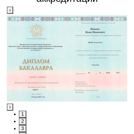
‹
›
1
2
3