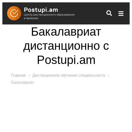
Бакалавриат
дистанционно с
Postupi.am
Главная
Дистанционное обучение специальности
Бакалавриат
Получите высшее образование в вузах России и
Беларуси дистанционно – из дома и в комфортных
условиях. Предлагаем обучение по 85 профилям
уровня бакалавриата. Освойте профессию и
получите государственный диплом, который
позволит работать по специальности в России,
Беларуси и Армении.