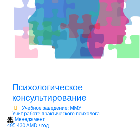
Психологическое
консультирование
Учебное заведение: ММУ
Учит работе практического психолога.
Менеджмент
495 430 AMD / год