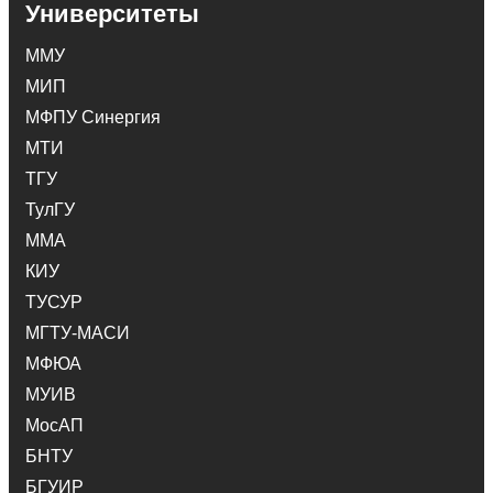
Университеты
ММУ
МИП
МФПУ Синергия
МТИ
ТГУ
ТулГУ
ММА
КИУ
ТУСУР
МГТУ-МАСИ
МФЮА
МУИВ
МосАП
БНТУ
БГУИР