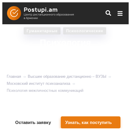
Гуманитарные
Психологические
Психология
межличностных
коммуникаций
Главная
Высшее образование дистанционно – ВУЗЫ
Московский институт психоанализа
Психология межличностных коммуникаций
Развивает профессиональные навыки общения в
коллективе.
Оставить заявку
Узнать, как поступить