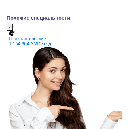
Похожие специальности
‹
Психологические
П
1 154 604 AMD / год
1