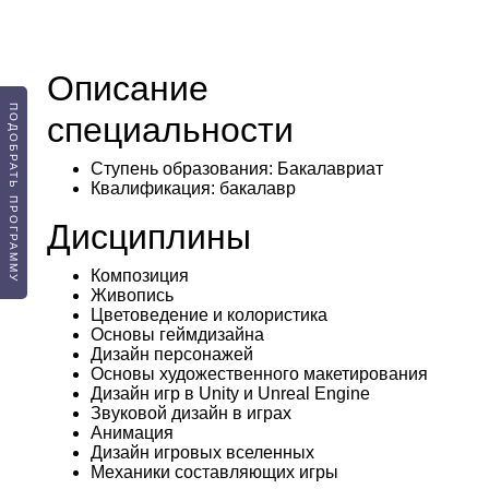
: 40
История изобразительного искусства
баллов
Обязательные
( Письменное тестирование ):
: 60 баллов
Творческое испытание
: 36 баллов
Русский язык
Описание
: 40
История изобразительного искусства
ПОДОБРАТЬ ПРОГРАММУ
баллов
специальности
: 60 баллов
Творческое испытание
Ступень образования:
Бакалавриат
Квалификация
: бакалавр
Дисциплины
Композиция
Живопись
Цветоведение и колористика
Основы геймдизайна
Дизайн персонажей
Основы художественного макетирования
Дизайн игр в Unity и Unreal Engine
Звуковой дизайн в играх
Анимация
Дизайн игровых вселенных
Механики составляющих игры