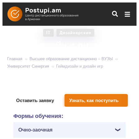
IT
Дизайнерские
Геймдизайн и дизайн игр
Главная
Высшее образование дистанционно – ВУЗЫ
Университет Синергия
Геймдизайн и дизайн игр
Обучит отрисовке видеоигр: персонажи и локации,
расположение объектов и карты.
Оставить заявку
Узнать, как поступить
Формы обучения:
Очно-заочная