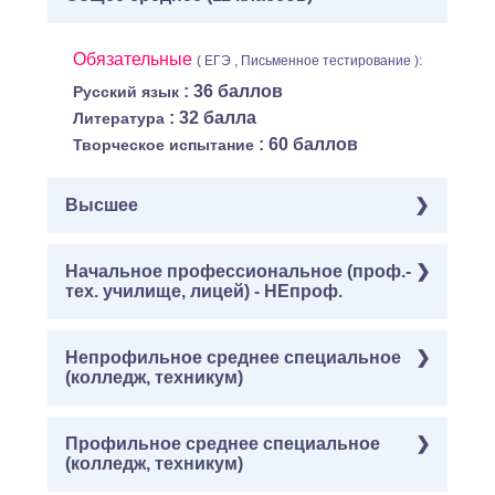
Обязательные
( ЕГЭ , Письменное тестирование ):
: 36 баллов
Русский язык
: 32 балла
Литература
: 60 баллов
Творческое испытание
Высшее
Обязательные
Начальное профессиональное (проф.-
( Письменное тестирование ):
тех. училище, лицей) - НЕпроф.
: 36 баллов
Русский язык
: 40
История изобразительного искусства
баллов
Обязательные
Непрофильное среднее специальное
( Письменное тестирование ):
(колледж, техникум)
: 60 баллов
Творческое испытание
: 36 баллов
Русский язык
: 40
История изобразительного искусства
баллов
Обязательные
Профильное среднее специальное
( Письменное тестирование ):
(колледж, техникум)
: 60 баллов
Творческое испытание
: 36 баллов
Русский язык