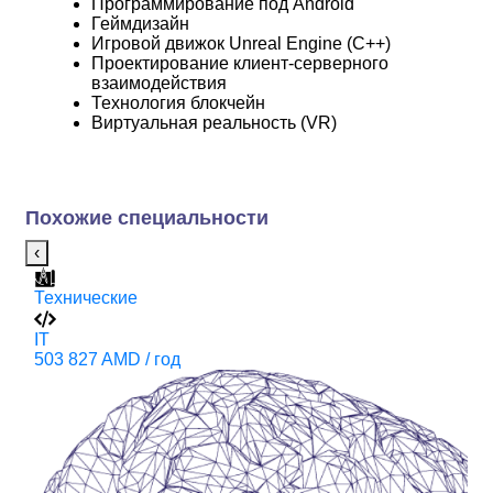
Программирование под Android
Геймдизайн
Игровой движок Unreal Engine (C++)
Проектирование клиент-серверного
взаимодействия
Технология блокчейн
Виртуальная реальность (VR)
Похожие специальности
‹
Технические
IT
IT
Д
503 827 AMD / год
М
A