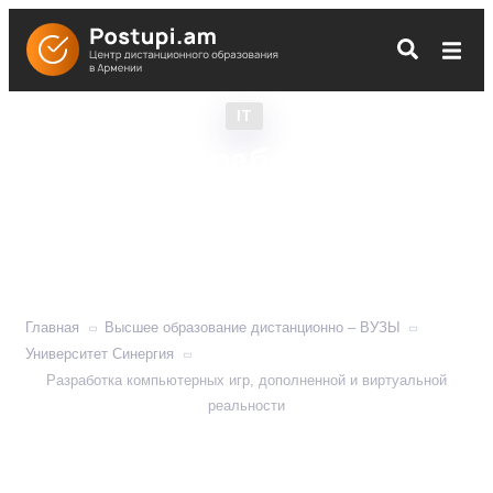
IT
Разработка
компьютерных игр,
дополненной и
виртуальной реальности
Главная
Высшее образование дистанционно – ВУЗЫ
Университет Синергия
Разработка компьютерных игр, дополненной и виртуальной
реальности
Учит разрабатывать софт и оборудование, создавать
виртуальную среду.