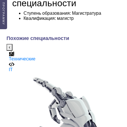
ПОДОБРАТЬ ПРОГРАММУ
специальности
Ступень образования:
Магистратура
Квалификация
: магистр
Похожие специальности
‹
Технические
Т
4
IT