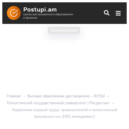
Технические
Управление охраной
труда, промышленной и
экологической
безопасностью (HSE-
менеджмент)
Главная
Высшее образование дистанционно – ВУЗЫ
Тольяттинский государственный университет | Росдистант
Управление охраной труда, промышленной и экологической
безопасностью (HSE-менеджмент)
Управление безопасностью рабочего процесса и