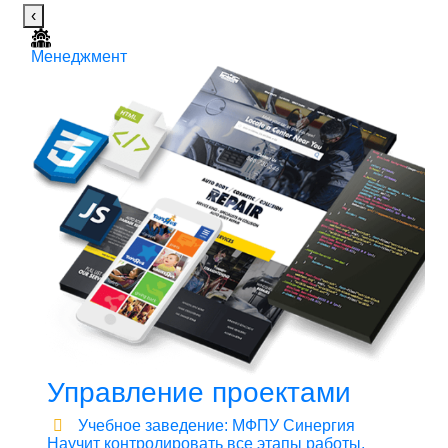
‹
Менеджмент
М
5
Управление проектами
Учебное заведение: МФПУ Синергия
Научит контролировать все этапы работы,