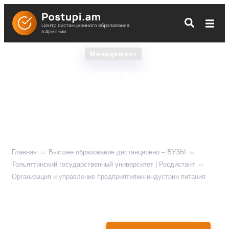
Менеджмент
Организация и
управление
предприятиями индустрии
питания
Главная
Высшее образование дистанционно – ВУЗЫ
Тольяттинский государственный университет | Росдистант
Организация и управление предприятиями индустрии питания
Учит ведению ресторанного бизнеса в современных
рыночных условиях.