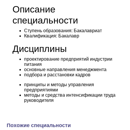
: 40 баллов
Русский язык
Описание
Основы технологии продуктов
: 40 баллов
общественного питания
специальности
: 40
Математика в технических науках
баллов
Ступень образования:
Бакалавриат
Квалификация
: Бакалавр
Дисциплины
проектирование предприятий индустрии
питания
основные направления менеджмента
подбора и расстановки кадров
принципы и методы управления
предприятиями
методы и средства интенсификации труда
руководителя
Похожие специальности