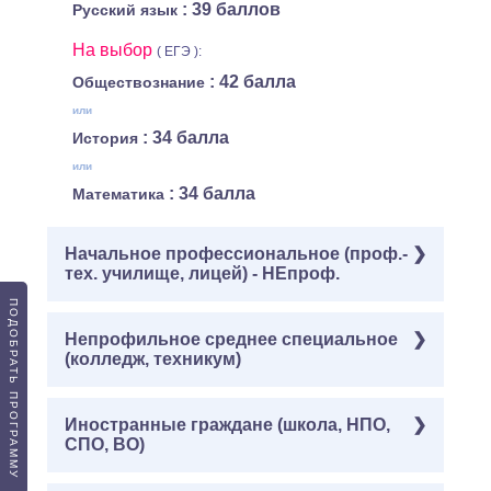
: 39 баллов
Русский язык
На выбор
( ЕГЭ ):
: 42 балла
Обществознание
или
: 34 балла
История
или
: 34 балла
Математика
Начальное профессиональное (проф.-
тех. училище, лицей) - НЕпроф.
ПОДОБРАТЬ ПРОГРАММУ
Обязательные
Непрофильное среднее специальное
( ЕГЭ ):
(колледж, техникум)
: 40 баллов
Информатика
: 39 баллов
Русский язык
Обязательные
Иностранные граждане (школа, НПО,
( ЕГЭ ):
На выбор
( ЕГЭ ):
СПО, ВО)
: 40 баллов
Информатика
: 42 балла
Обществознание
: 39 баллов
Русский язык