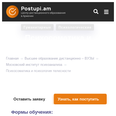
Гуманитарные
Психологические
Психосоматика и
психология телесности
Главная
Высшее образование дистанционно – ВУЗЫ
Московский институт психоанализа
Психосоматика и психология телесности
Учит решать проблемы здоровья через наведение
порядка в голове.
Оставить заявку
Узнать, как поступить
Формы обучения: