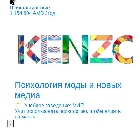
Психологические
Г
1 154 604 AMD / год
П
7
Психология моды и новых
медиа
Учебное заведение: МИП
Учит использовать психологию, чтобы влиять
на массы.
›