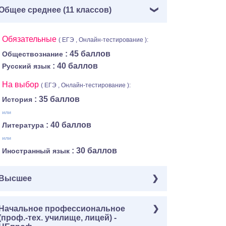
Общее среднее (11 классов)
Обязательные
( ЕГЭ , Онлайн-тестирование ):
: 45 баллов
Обществознание
: 40 баллов
Русский язык
На выбор
( ЕГЭ , Онлайн-тестирование ):
: 35 баллов
История
или
: 40 баллов
Литература
или
: 30 баллов
Иностранный язык
Высшее
Обязательные
Начальное профессиональное
( Онлайн-тестирование ):
(проф.-тех. училище, лицей) -
: 30 баллов
Культура и общество