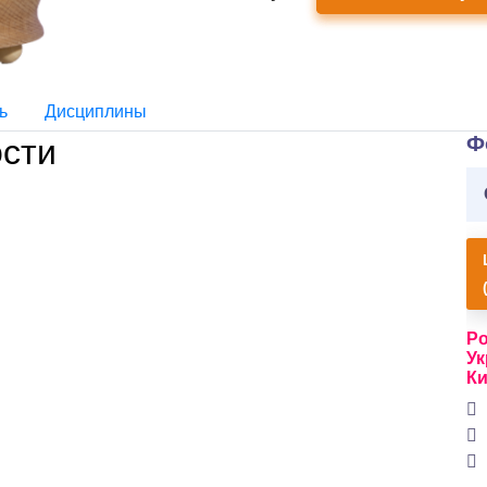
ь
Дисциплины
Ф
сти
Ро
Ук
Ки