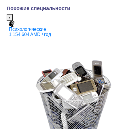
Похожие специальности
‹
Психологические
Г
1 154 604 AMD / год
П