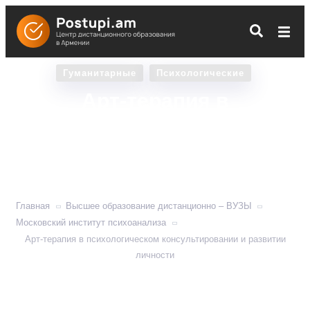
Гуманитарные
Психологические
Арт-терапия в
психологическом
консультировании и
развитии личности
Главная
Высшее образование дистанционно – ВУЗЫ
Московский институт психоанализа
Арт-терапия в психологическом консультировании и развитии
личности
Учит использоватьтворческие инструменты, чтобы
помочь клиентам решить эмоциональные конфликты.