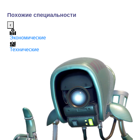
Похожие специальности
‹
Экономические
Т
Технические
IT
4