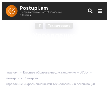
IT
Технические
Управление
информационными
технологиями в
организации
Главная
Высшее образование дистанционно – ВУЗЫ
Университет Синергия
Управление информационными технологиями в организации
Учит разрабатывать и применять эффективные
информационные технологии для управления
предприятием .