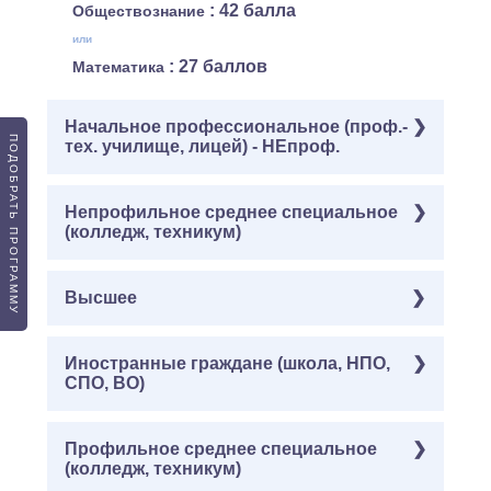
: 42 балла
Обществознание
или
: 27 баллов
Математика
Начальное профессиональное (проф.-
ПОДОБРАТЬ ПРОГРАММУ
тех. училище, лицей) - НЕпроф.
Обязательные
Непрофильное среднее специальное
( ЕГЭ ):
(колледж, техникум)
: 36 баллов
Биология
: 36 баллов
Русский язык
Обязательные
Высшее
( ЕГЭ ):
На выбор
( ЕГЭ ):
: 36 баллов
Биология
: 42 балла
Обществознание
: 36 баллов
Русский язык
Обязательные
Иностранные граждане (школа, НПО,
( Онлайн-тестирование ):
или
СПО, ВО)
: 36 баллов
На выбор
Биология
: 27 баллов
Математика
( ЕГЭ ):
: 36 баллов
Русский язык
: 42 балла
Обществознание
Обязательные
Профильное среднее специальное
( Онлайн-тестирование ):
или
На выбор
( Онлайн-тестирование ):
(колледж, техникум)
: 36 баллов
Биология
: 27 баллов
Математика