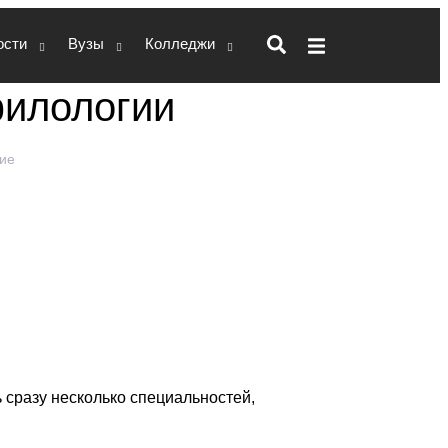
ости
Вузы
Колледжи
филологии
ие
ем и сопровождением до
обы ничего не отвлекало
 сразу несколько специальностей,