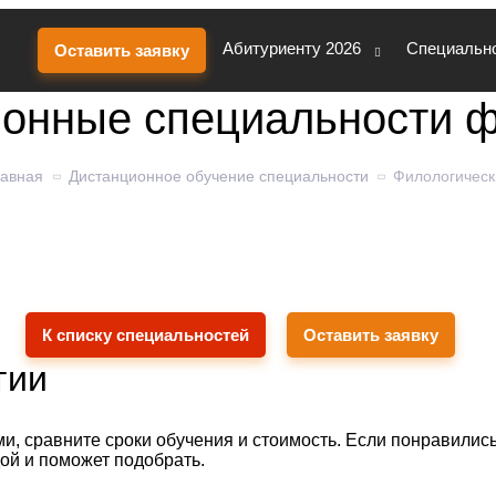
Абитуриенту 2026
Специальн
Оставить заявку
онные специальности 
лавная
Дистанционное обучение специальности
Филологическ
 и становитесь учителем. Подачей документов, зачислени
да Поступи: возьмём на себя все технические моменты, чт
от учёбы.
К списку специальностей
Оставить заявку
гии
, сравните сроки обучения и стоимость. Если понравились
ой и поможет подобрать.