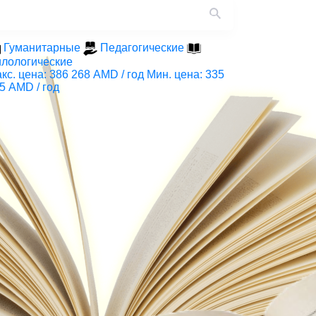
Гуманитарные
Педагогические
лологические
кс. цена: 386 268 AMD / год
Мин. цена: 335
5 AMD / год