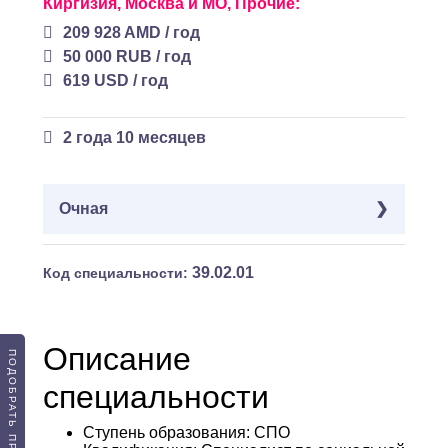
Киргизия,
Москва и МО,
Прочие:
209 928 AMD / год
50 000 RUB / год
619 USD / год
2 года 10 месяцев
Очная
Школа (9 классов):
39.02.01
Код специальности:
Россия,
Беларусь,
Казахстан,
Армения,
Украина,
Узбекистан,
Туркменистан,
Описание
Киргизия,
Москва и МО,
Прочие:
ПОДОБРАТЬ ПРОГРАММУ
314 892 AMD / год
специальности
75 000 RUB / год
928 USD / год
Ступень образования:
СПО