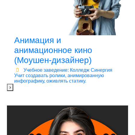
Анимация и
анимационное кино
(Моушен-дизайнер)
Учебное заведение: Колледж Синергия
Учит создавать ролики, анимированную
инфографику, оживлять статику.
›