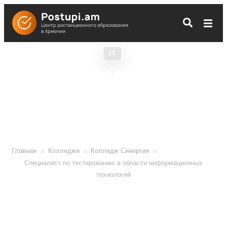
IT
Специалист по
тестированию в области
информационных
технологий
Главная
Колледжи
Колледж Синергия
Специалист по тестированию в области информационных
технологий
Основы программирования и автоматизации для
проверки кода на ошибки.
Набор временно