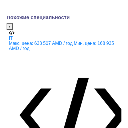
Похожие специальности
‹
IT
IT
Макс. цена: 633 507 AMD / год
Мин. цена: 168 935
М
AMD / год
A