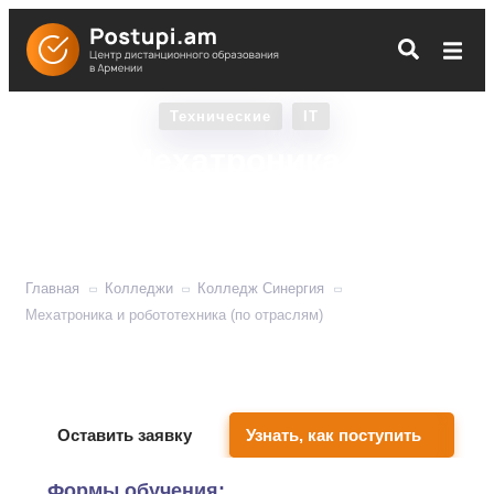
Технические
IT
Мехатроника и
робототехника (по
отраслям)
Главная
Колледжи
Колледж Синергия
Мехатроника и робототехника (по отраслям)
Обучает конструировать, программировать и
обслуживать промышленную робототехнику.
Оставить заявку
Узнать, как поступить
Формы обучения: