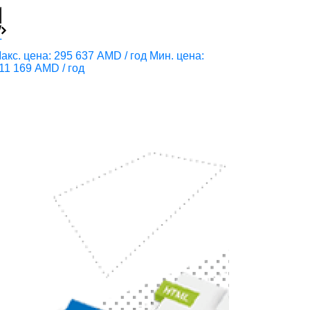
T
IT
акс. цена: 295 637 AMD / год
Мин. цена:
Макс. цена: 35
11 169 AMD / год
274 520 AMD /
Технич
эксплу
сопро
инфор
систем
Учебное
Научитесь о
работу инфо
инфраструк