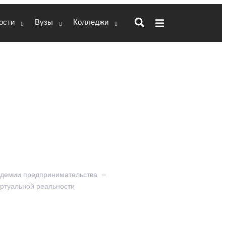
ости
Вузы
Колледжи
компьютерных
нной и
реальности
адемии предпринимательства
иртуальной реальности
рованию, дизайну уровней, VR, AR,