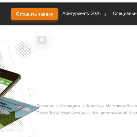
Абитуриенту 2026
Специальн
Оставить заявку
IT
Разработка 
игр, дополне
виртуальной 
Главная
Колледжи
Колледж Московской ак
Разработка компьютерных игр, дополненной и в
Учит созданию игр, 3D-графике, программи
тестированию