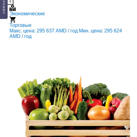
‹
Экономические
Э
Торговые
М
Макс. цена: 295 637 AMD / год
Мин. цена: 295 624
2
AMD / год